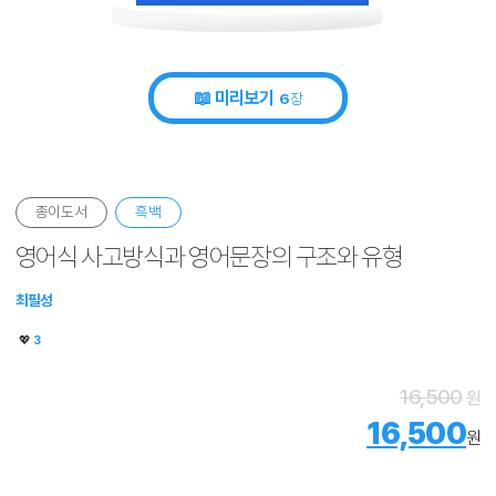
📖 미리보기
6
장
종이도서
흑백
영어식 사고방식과 영어문장의 구조와 유형
최필성
💖
3
16,500
원
16,500
원