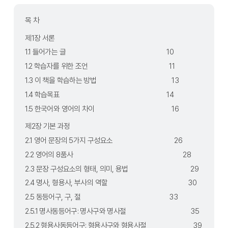
목 차
제1장 서론	
1.1 들어가는 글	                                                      10
1.2 학습자를 위한 조언	                                              11
1.3 이 책을 학습하는 방법	                                      13
1.4 학습목표	                                                      14
1.5 한국어와 영어의 차이	                                      16
제2장 기본 과정	  
2.1 영어 문장의 5가지 구성요소	                              26
2.2 영어의 8품사	                                                      28
2.3 문장 구성요소의 형태, 의미, 용법	                              29
2.4 명사, 형용사, 부사의 역할	                                      30
2.5 동등어구, 구, 절	                                              33
2.5.1 명사동등어구: 명사구와 명사절	                              35
2.5.2 형용사동등어구: 형용사구와 형용사절	                      39