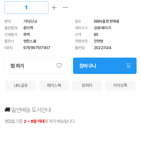
분야
기타/신규
용도
ISBN 출판 판매용
출판형태
종이책
페이지수
208
페이지
인쇄컬러
흑백
규격
B5
출판사
영한스쿨
연령제한
전연령
ISBN
9791197517907
출판일
2022.11.04
찜 하기
장바구니
URL공유
페이스북
트위터
카카오톡
🚚 일반배송 도서안내
영업일 기준
2 ~ 8일 이내
로 제작 배송됩니다.