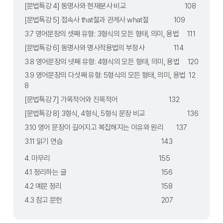
[문법특강 4] 동명사와 현재분사 비교	                             108
[문법특강 5] 접속사 that절과 관계사 what절	             109
3.7 영어문장의 셋째 유형: 3형식의 모든 형태, 의미, 용법     111
[문법특강 6] 동명사와 명사적용법의 부정사	             114
3.8 영어문장의 넷째 유형: 4형식의 모든 형태, 의미, 용법     120
3.9 영어문장의 다섯째 유형: 5형식의 모든 형태, 의미, 용법  12
8
[문법특강 7] 가목적어와 진목적어	                             132
[문법특강 8] 3형식, 4형식, 5형식 문장 비교	                     136
3.10 영어 문장이 길어지고 복잡해지는 이유와 원리	     137
3.11 읽기 연습	                                                     143
4. 마무리	                                                             155
4.1 정리하는 글	                                                     156
4.2 예문 정리	                                                     158
4.3 참고 문헌	                                                     207