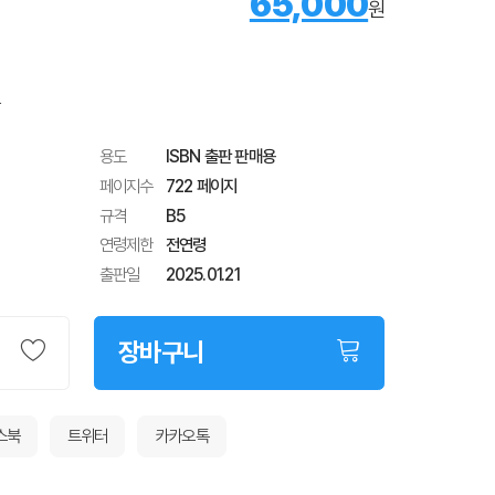
65,000
원
용도
ISBN 출판 판매용
페이지수
722
페이지
규격
B5
연령제한
전연령
출판일
2025.01.21
장바구니
스북
트위터
카카오톡