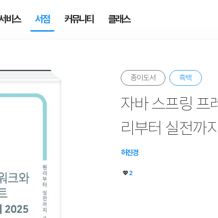
서비스
서점
커뮤니티
클래스
종이도서
흑백
자바 스프링 프레
리부터 실전까지 
허진경
💖
2