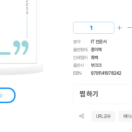
분야
IT 전문서
출판형태
종이책
인쇄컬러
흑백
출판사
부크크
ISBN
9791141978242
찜 하기
장
URL공유
페이