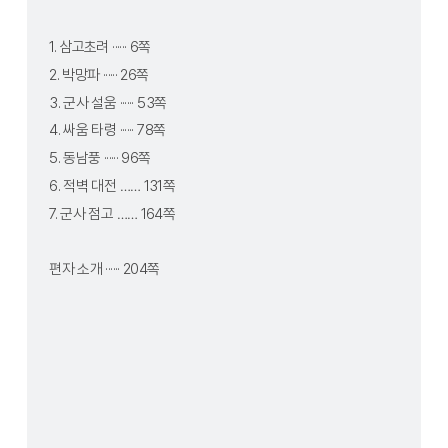
1. 삼고초려 ······ 6쪽
2. 박망파 ······ 26쪽
3. 군사 설움 ······ 53쪽
4. 싸움 타령 ······ 78쪽
5. 동남풍 ······ 96쪽 
6. 적벽 대전 …… 131쪽
7. 군사 점고 …… 164쪽
편자 소개 ······ 204쪽