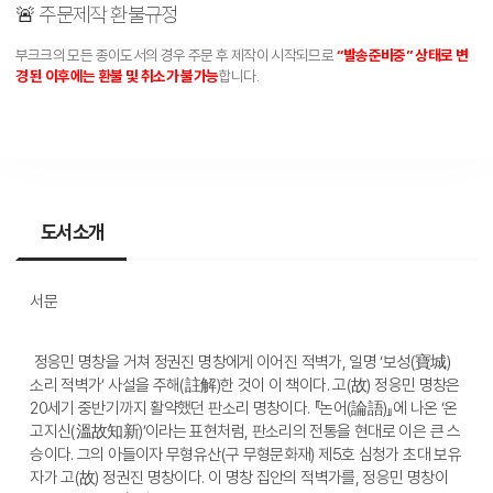
🚨 주문제작 환불규정
부크크의 모든 종이도서의 경우 주문 후 제작이 시작되므로
“발송준비중” 상태로 변
경 된 이후에는 환불 및 취소가 불가능
합니다.
도서소개
서문
 정응민 명창을 거쳐 정권진 명창에게 이어진 적벽가, 일명 ‘보성(寶城)
소리 적벽가’ 사설을 주해(註解)한 것이 이 책이다. 고(故) 정응민 명창은 
20세기 중반기까지 활약했던 판소리 명창이다. 『논어(論語)』에 나온 ‘온
고지신(溫故知新)’이라는 표현처럼, 판소리의 전통을 현대로 이은 큰 스
승이다. 그의 아들이자 무형유산(구 무형문화재) 제5호 심청가 초대 보유
자가 고(故) 정권진 명창이다. 이 명창 집안의 적벽가를, 정응민 명창이 