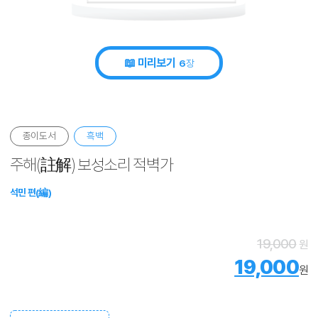
📖 미리보기
6
장
종이도서
흑백
주해(註解) 보성소리 적벽가
석민 편(編)
19,000
원
19,000
원