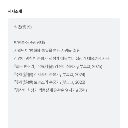
저자소개
석민(奭民)
방안퉁소(또랑광대)
사회단체 ‘평화와 통일을 여는 사람들’ 회원
김경아 명창께 춘향가 적성가 대목부터 십장가 대목까지 사사
『읽는 판소리, 주해(註解) 강산제 심청가』(부크크, 2025)
『주해(註解) 김세종제 춘향가』(부크크, 2024)
『주해(註解) 보성소리 수궁가』(부크크, 2023)
『강산제 심청가·박동실제 유관순 열사가』(공편)