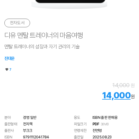
전자도서
디유 멘탈 트레이너의 마음여행
멘탈 트레이너의 성장과 자기 관리의 기술
진대운
💖
7
14,000
원
14,000
원
분야
경영 일반
용도
ISBN 출판 판매용
출판형태
전자책
파일크기
PDF
3.8 MB
출판사
부크크
연령제한
전연령
ISBN
9791112041784
출판일
2025.08.23