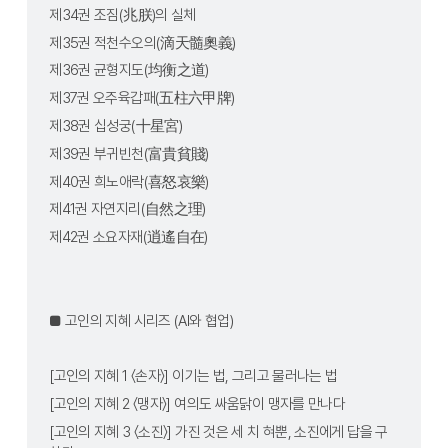
제34권 조짐(兆朕)의 실체
제35권 적천수오의(滴天髓奧義)
제36권 균형지도(均衡之道)
제37권 오주육갑패(五柱六甲牌)
제38권 십성궁(十星宮)
제39권 부귀빈천(富貴貧賤)
제40권 희노애락(喜怒哀樂)
제41권 자연지리(自然之理)
제42권 소요자재(逍遙自在)
■ 고인의 지혜 시리즈 (AI와 협업)
[고인의 지혜 1 〈손자〉] 이기는 법, 그리고 물러나는 법
[고인의 지혜 2 〈맹자〉] 여의도 싸움닭이 맹자를 만나다
[고인의 지혜 3 〈소진〉] 가진 것은 세 치 혀뿐, 소진에게 답을 구