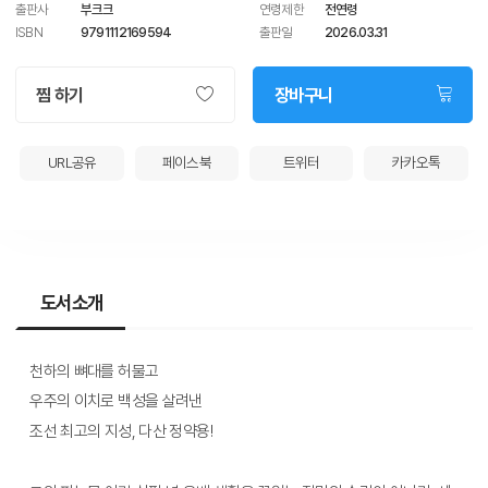
출판사
부크크
연령제한
전연령
ISBN
9791112169594
출판일
2026.03.31
찜 하기
장바구니
URL공유
페이스북
트위터
카카오톡
도서소개
천하의 뼈대를 허물고 
우주의 이치로 백성을 살려낸 
조선 최고의 지성, 다산 정약용!