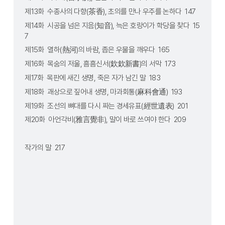
제13화  수종사의 다향(茶香), 초의를 만나 우주를 논하다  147
제14화  시공을 넘은 지음(知音), 늑은 호랑이가 학당을 찾다  15
7
제15화  열하(熱河)의 바람, 좁은 우물을 깨우다  165
제16화  목숨의 저울, 흠흠신서(欽欽新書)의 서막  173
제17화  목판에 새긴 생명, 죽은 자가 남긴 말  183
제18화  괘상으로 짚어내 생명, 마과회통(麻科會通)  193
제19화  조선의 뼈대를 다시 짜는 경세유표(經世遺表)  201
제20화  아언각비(雅言覺非), 말이 바로 쓰여야 한다  209
작가의 말  217