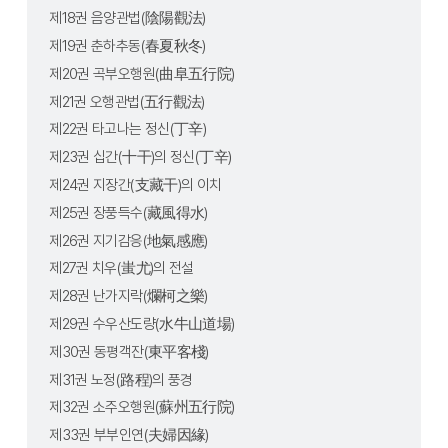
제18권 음양관법(陰陽觀法)
제19권 춘하추동(春夏秋冬)
제20권 곡부오행원(曲阜五行院)
제21권 오행관법(五行觀法)
제22권 타고나는 정신(丁辛)
제23권 십간(十干)의 정신(丁辛)
제24권 지장간(支藏干)의 이치
제25권 장풍득수(藏風得水)
제26권 지기감응(地氣感應)
제27권 치우(蚩尤)의 전설
제28권 난가지락(爛柯之樂)
제29권 수우산도량(水牛山道場)
제30권 동평객잔(東平客棧)
제31권 노정(路程)의 풍경
제32권 소주오행원(蘇州五行院)
제33권 부부인연(夫婦因緣)