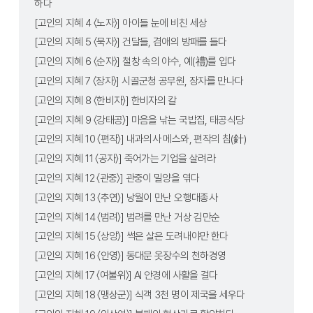
하다
[고인의 지혜 4 〈노자〉] 아이들 눈에 비친 세상
[고인의 지혜 5 〈묵자〉] 건달들, 겸애의 방패를 들다
[고인의 지혜 6 〈순자〉] 철창 속의 야수, 예(禮)를 입다
[고인의 지혜 7 〈장자〉] 시골군청 공무원, 장자를 만나다
[고인의 지혜 8 〈한비자〉] 한비자의 칼
[고인의 지혜 9 〈강태공〉] 마음을 낚는 국밥집, 태공식당
[고인의 지혜 10 〈편작〉] 내과의사 메스와, 편작의 침(針)
[고인의 지혜 11 〈공자〉] 죽어가는 기업을 살려라
[고인의 지혜 12 〈관중〉] 관중이 밀양을 엮다
[고인의 지혜 13 〈추연〉] 낭월이 만난 오행대종사
[고인의 지혜 14 〈범려〉] 범려를 만난 거상 김만순
[고인의 지혜 15 〈상앙〉] 썩은 살은 도려내야만 한다
[고인의 지혜 16 〈안영〉] 동대문 옷장수의 천하경영
[고인의 지혜 17 〈여불위〉] AI 안경에 사활을 걸다
[고인의 지혜 18 〈맹상군〉] 식객 3천 명이 제국을 세우다