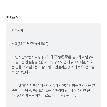
저자소개
저자소개
낭월(朗月) 박주현(朴珠鉉)
오랜 시간 오행과 자평명리학(子平命理學)을 궁리하고 임상하
며 쌓아온 결실을 담았습니다. 누구라도 쉽게 읽고 이해할 수 있
는 글을 쓰고 싶다는 바람이 쌓여 만들어진 것이 바로 《오행소설 
적천수》입니다.
고서(古書)에서 배운 지식과 임상에서 얻은 경험 중 핵심만을 알
뜰히 골라 담고, 불필요한 것들은 과감히 털어내며 정리한 원고
가 10년의 세월을 거쳐 비로소 마무리되었습니다.