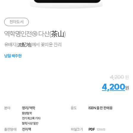
전자도서
역학명인전⑩ 다산(茶山)
유배지(流配地)에서 꽃피운 진리
낭월 박주현
4,200
원
4,200
원
분야
명리/역학
용도
ISBN 출판 판매용
동양철학
전기 회고록 기타
철학/사상 일반
출판형태
전자책
파일크기
PDF
1.09 MB