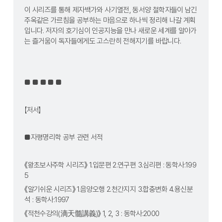
이 시리즈를 통해 제자백가와 사기열전, 동서양 철학자들이 남긴 
주옥같은 가르침을 공부하는 마음으로 하나씩 정리해 나갈 계획
입니다. 저자의 호기심이 인공지능을 만나 새로운 세계를 알아가
는 즐거움이 독자들에게도 고스란히 전해지기를 바랍니다.
■ ■ ■ ■ ■
【저서】
■자평명리학 공부 관련 서적
《왕초보사주학 시리즈》 1.입문편 2.연구편 3.심리편 : 동학사:199
5
《알기쉬운 시리즈》 1.음양오행 2.천간지지 3.합충변화 4.용신분
석 : 동학사:1997
《적천수강의(滴天髓講義)》 1, 2, 3 : 동학사:2000