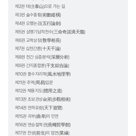
제2권 태산(泰山)으로 가는 길
제3권 술수종횡(術數縱橫)
제4권 오행논검(五行論劍)
제5권 삼명기담적천수(三命奇談滴天髓)
제6권 교학상장(敎學相長)
제7권 십천간론(十天干論)
제8권 천간 심층분석(深層分析)
제9권 간지종합론(干支綜合論)
제10권 풍수지리학(風水地理學)
제11권 주역(周易)입문
제12권 체용지도(體用之道)
제13권 초보관상술(初步觀相術)
제14권 천하유람(天下遊覽)
제15권 곡부(曲阜)의 인연
제16권 연승철학관(燕蠅哲學館)
제17권 전생(前生)의 업연(業緣)