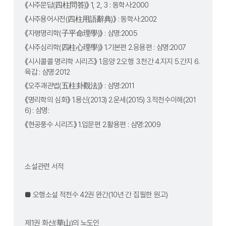
《사주문답(四柱問答)》 1, 2, 3 : 동학사:2000
《사주용어사전(四柱用語辭典)》 : 동학사:2002
《자평명리학(子平命理學)》 : 삼명:2005
《사주심리학(四柱心理學)》 1.기본편 2.응용편 : 삼명:2007
《시시콜콜 명리학 시리즈》 1.음양 2.오행 3.천간 4.지지 5.간지 6.
육갑 : 삼명:2012
《오주괘관법(五柱卦觀法)》 : 삼명:2011
《명리학의 심화》 1.용신(2013) 2.운세(2015) 3.적천수이해(201
6) : 삼명:
《현공풍수 시리즈》 1.입문편 2.활용편 : 삼명:2009
소설관련 서적 
■ 오행소설 적천수 42권 완간(10년 간 집필한 원고)
제1권 화산(華山)의 노도인