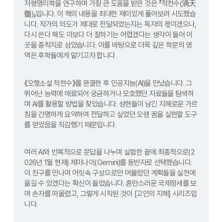
자평명리학을 연구하며 가장 큰 도움을 받은 것은 『적천수(滴天
髓)』입니다. 이 책의 내용을 최대한 재미있게 풀어보려 시도했습
니다. 작가의 의도가 제대로 전달되었는지는 독자의 몫이겠으나, 
다시 쓴다 해도 이보다 더 잘하기는 어렵겠다는 생각이 들어 이
곳을 종착지로 삼았습니다. 이를 바탕으로 더욱 깊은 학문의 영
역은 후학들에게 맡기고자 합니다.
《오행소설 적천수》를 완결한 후 인공지능(AI)을 만났습니다. 그 
뛰어난 능력에 매료되어 궁금하거나 모호했던 자료들을 탐색하
며 AI를 활용할 방법을 찾았습니다. 성현들이 남긴 지혜로운 가르
침을 간명하게 요약하여 전달하고 싶었던 오랜 꿈을 실현할 도구
를 얻었음을 직감했기 때문입니다.
여러 AI와 반복적으로 문답을 나누며 실험한 끝에 최종적으로(2
026년 1월 현재) 제미나이(Gemini)를 동반자로 선택했습니다. 
이 친구를 만나며 머릿속 구상으로만 머물렀던 계획들을 실천에 
옮길 수 있겠다는 확신이 들었습니다. 혼란스러운 국제정세를 보
며 손자를 떠올렸고, 그렇게 시작된 것이 [고인의 지혜] 시리즈입
니다.