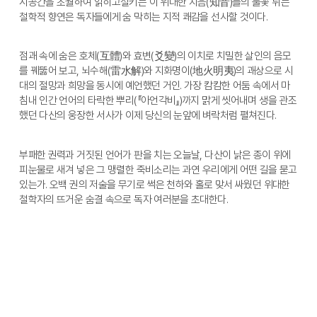
시공간을 초월하여 얽히고설키는 이 위대한 지음(知音)들의 불꽃 튀는 
철학적 향연은 독자들에게 숨 막히는 지적 쾌감을 선사할 것이다.
점괘 속에 숨은 호체(互體)와 효변(爻變)의 이치로 치밀한 살인의 음모
를 꿰뚫어 보고, 뇌수해(雷水解)와 지화명이(地火明夷)의 괘상으로 시
대의 절망과 희망을 동시에 예언했던 거인. 가장 캄캄한 어둠 속에서 마
침내 인간 언어의 타락한 뿌리(『아언각비』)까지 맑게 씻어내며 생을 관조
했던 다산의 웅장한 서사가 이제 당신의 눈앞에 벼락처럼 펼쳐진다.
부패한 권력과 거짓된 언어가 판을 치는 오늘날, 다산이 낡은 종이 위에 
피눈물로 새겨 넣은 그 맹렬한 죽비소리는 과연 우리에게 어떤 길을 묻고 
있는가. 오백 권의 저술을 무기로 썩은 천하와 홀로 맞서 싸웠던 위대한 
철학자의 뜨거운 숨결 속으로 독자 여러분을 초대한다.