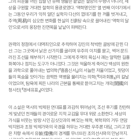
그의 피눈물 어린 십팔 년 유배 생활은 끝없는 절망의 수렁이 아니라, 세
상을 구원할 거대한 철학의 용광로였다. ‘역학명인전’ 열 번째 이야기에서
는 그동안 우리가 익히 알던 실학자 다산의 껍데기를 한 꺼풀 벗겨내고, 
주역(周易)의 심오한 변화를 현실의 진흙탕 속으로 끌어내린 ‘역학의 달
인’으로서의 웅장한 진면목을 낱낱이 파헤친다.
권력의 정점에서 대역죄인으로 추락하여 강진의 척박한 골방에 갇힌 다
산. 그는 그곳에서 낡은 산가지를 굴리며 우주의 이치를 묻고, 썩어 문드
러진 조선을 해부하기 시작한다. 그에게 주역의 육십사 괘는 얄팍한 길흉
화복이나 점치는 도구가 아니었다. 그것은 억울하게 죽어간 백성의 원한
을 과학으로 풀어내는 법의학(『흠흠신서』)의 서늘한 저울이었고, 핏덩이
들의 목숨을 앗아가는 끔찍한 역병을 물리치는 의학(『마과회통』)의 칼날
이었으며, 탐욕에 찌든 나라의 근본을 통째로 뜯어고치는 개국(開國)의 
청사진(『경세유표』)이었다.
이 소설은 역사의 박제된 연대표를 과감히 뛰어넘어, 조선 후기를 찬란하
게 빛냈던 천재들의 경이로운 지적 교감을 무대 위로 소환한다. 세상의 
가식을 비웃는 방랑 시인 김삿갓과의 뼈 있는 해학, 북학파의 거두 연암 
박지원과 초정 박제가와의 국경을 허무는 거대한 우주론 대담, 그리고 맑
은 차향 속에서 유불(儒佛)의 경계를 무너뜨린 초의선사와의 만남까지. 