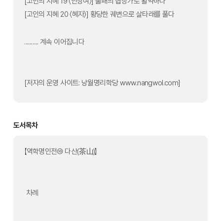
[고인의 지혜 19 〈인상여〉] 불패의 협상가로 활약하다
[고인의 지혜 20 〈혜자〉] 황당한 궤변으로 살타래를 풀다
............ 계속 이어집니다
[저자의 운영 사이트: 낭월명리학당 www.nangwol.com]
도서목차
【역학명인전⑩ 다산(茶山)】
 차례