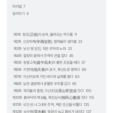
머리말  7
일러두기  9
 제1화  정조(正祖)의 승하, 몰려오는 먹구름  11
 제2화  신유박해(辛酉迫害), 형제들의 생이별  23
 제3화  낯선 땅 강진, 작은 주막의 노파  33
 제4화  절망의 끝에서 주역의 끈을 잡다  45
 제5화  정중고목(庭中高木)의 흉한 조짐을 베다  57
 제6화  지천태(地天泰)의 묘수, 흑산도로 향하다  89
 제7화  자산어보에 거친 바다와 설화를 품다  83
 제8화  낡은 골방에서 광활한 우주를 깁다  95
 제9화  제자들의 열정, 다산초당(茶山草堂)을 짓다  105
제10화  흙바닥의 백성들, 목민심서(牧民心書)를 짓다  115
제11화  삿갓 쓴 나그네와 주역, 썩은 조선을 비틀다  125
제12화  뇌수해(雷水解), 얼음이 녹고 봄비가 내리다  137